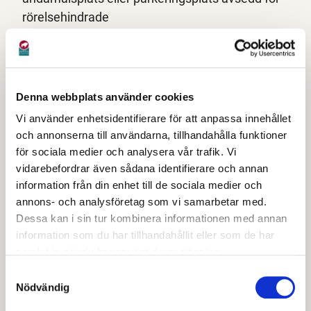
rörelsehindrade
Nyttoparkeringstillståndet får endast användas
under arbetsutövning och tillsammans med P-
skiva
Polismans och parkeringsvakts anvisningar skall
Denna webbplats använder cookies
alltid följas
Vi använder enhetsidentifierare för att anpassa innehållet
Du får trafikera gång- och cykelbanor samt gågator
och annonserna till användarna, tillhandahålla funktioner
med försiktighet om adressen för arbetsplatsen
för sociala medier och analysera vår trafik. Vi
inte kan nås annan väg
vidarebefordrar även sådana identifierare och annan
Tillståndet gäller endast vardagar. Då speciella
information från din enhet till de sociala medier och
annons- och analysföretag som vi samarbetar med.
skäl föreligger kan tillståndet vara giltigt även
Dessa kan i sin tur kombinera informationen med annan
helgdagar
information som du har tillhandahållit eller som de har
samlat in när du har använt deras tjänster.
Övrigt
Samtyckesval
Missbruk av tillståndet medför att det återkallas
Nödvändig
Borttappat tillstånd ersättes ej