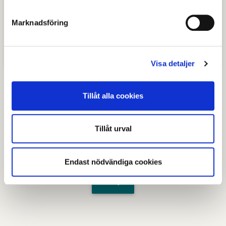
Blanketter
Marknadsföring
Lotteritillstånd enligt paragraf 17.pdf
(Adobe Reader, 13 kB, nytt fönster)
Redovisningsblankett
(Adobe Reader, 45 kB, nytt fönster)
Visa detaljer
Tillåt alla cookies
Senast granskad
09 mars 2026
.
Tillåt urval
Hjälpte den här informationen dig?
Endast nödvändiga cookies
Nej