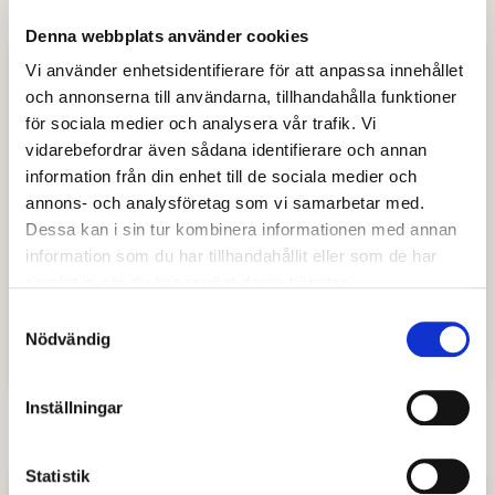
Denna webbplats använder cookies
Lotteritillstånd
Vi använder enhetsidentifierare för att anpassa innehållet
och annonserna till användarna, tillhandahålla funktioner
för sociala medier och analysera vår trafik. Vi
Vem kan få tillstånd och när krävs tillstånd?
vidarebefordrar även sådana identifierare och annan
information från din enhet till de sociala medier och
Ansöka om lotteritillstånd
annons- och analysföretag som vi samarbetar med.
Dessa kan i sin tur kombinera informationen med annan
Lotterikontrollant
information som du har tillhandahållit eller som de har
samlat in när du har använt deras tjänster.
Redovisning under tillståndsperioden
Samtyckesval
Nödvändig
Lotteri utan registrering
Inställningar
Statistik