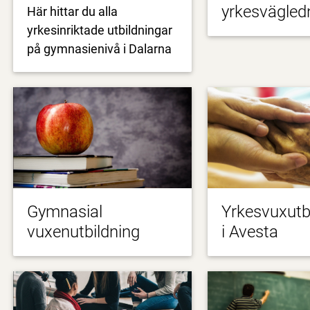
yrkesvägled
Här hittar du alla
yrkesinriktade utbildningar
på gymnasienivå i Dalarna
Gymnasial
Yrkesvuxutb
vuxenutbildning
i Avesta