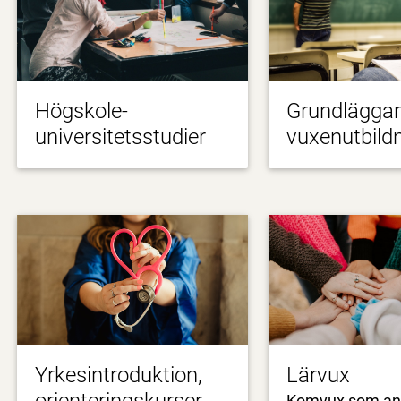
Högskole-
Grundlägga
universitetsstudier
vuxenutbild
Yrkesintroduktion,
Lärvux
Komvux som an