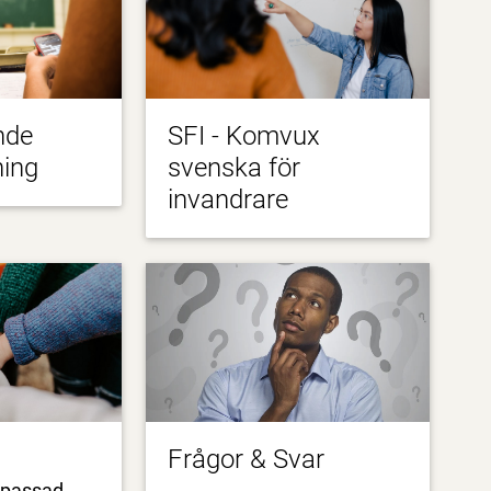
nde
SFI - Komvux
ning
svenska för
invandrare
Frågor & Svar
passad