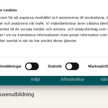
Talande Webb
Kontakta kommune
r cookies
rare för att anpassa innehållet och annonserna till användarna, t
er och analysera vår trafik. Vi vidarebefordrar även sådana ident
 enhet till de sociala medier och annons- och analysföretag som 
 i sin tur kombinera informationen med annan information som
e har samlat in när du har använt deras tjänster.
Inställningar
Statistik
Marknadsfö
 uppleva
Bygga, bo och
Trafik och
Arbe
miljö
infrastruktur
näri
uxenutbildning