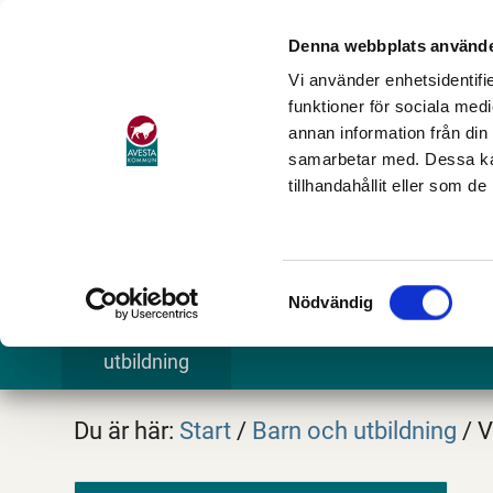
Denna webbplats använde
Vi använder enhetsidentifie
funktioner för sociala medi
annan information från din
samarbetar med. Dessa kan
tillhandahållit eller som d
Samtyckesval
Nödvändig
Barn och
Stöd och omsorg
Göra och
utbildning
Du är här:
Start
/
Barn och utbildning
/
V