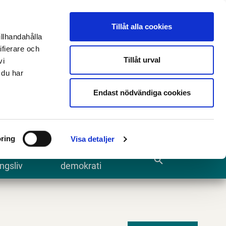
n
E-tjänster och blanketter
Translate
Tillåt alla cookies
illhandahålla
ifierare och
Tillåt urval
vi
 du har
Sök
Endast nödvändiga cookies
ring
Visa detaljer
te och
Kommun och
search
ngsliv
demokrati