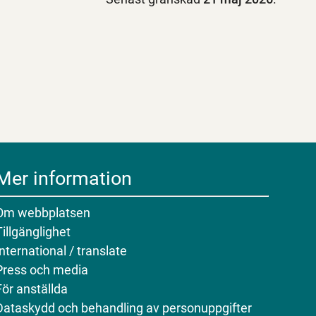
Mer information
Om webbplatsen
Tillgänglighet
International / translate
Press och media
För anställda
Dataskydd och behandling av personuppgifter