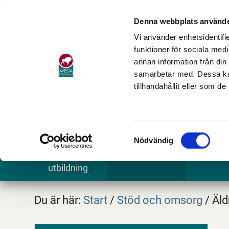
Denna webbplats använde
Vi använder enhetsidentifie
funktioner för sociala medi
annan information från din
samarbetar med. Dessa kan
tillhandahållit eller som d
Samtyckesval
Nödvändig
Barn och
Stöd och omsorg
Göra och
utbildning
Du är här:
Start
/
Stöd och omsorg
/
Äld