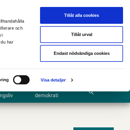
n
E-tjänster och blanketter
Translate
Tillåt alla cookies
illhandahålla
ifierare och
Tillåt urval
vi
 du har
Sök
Endast nödvändiga cookies
ring
Visa detaljer
te och
Kommun och
search
ngsliv
demokrati