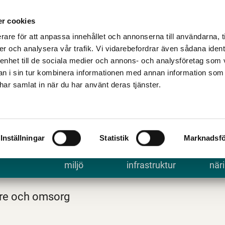
Talande Webb
Kontakta kommune
r cookies
rare för att anpassa innehållet och annonserna till användarna, t
er och analysera vår trafik. Vi vidarebefordrar även sådana ident
 enhet till de sociala medier och annons- och analysföretag som 
 i sin tur kombinera informationen med annan information som
e har samlat in när du har använt deras tjänster.
Inställningar
Statistik
Marknadsfö
 uppleva
Bygga, bo och
Trafik och
Arbe
miljö
infrastruktur
näri
re och omsorg