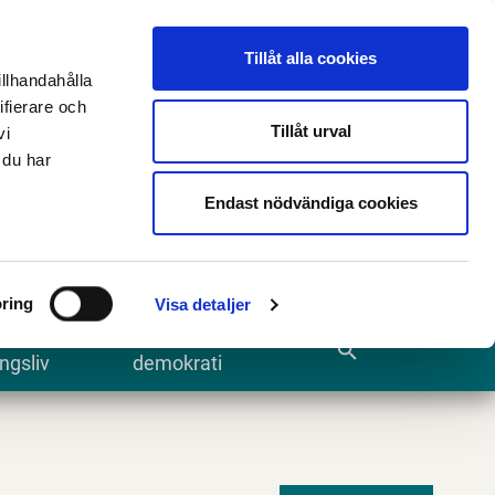
n
E-tjänster och blanketter
Translate
Tillåt alla cookies
illhandahålla
ifierare och
Tillåt urval
vi
 du har
Sök
Endast nödvändiga cookies
ring
Visa detaljer
te och
Kommun och
search
ngsliv
demokrati