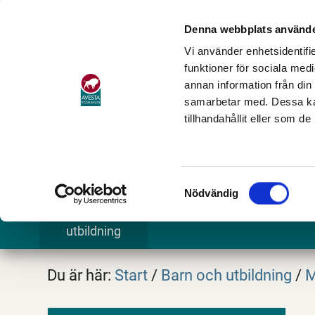
Denna webbplats använde
Vi använder enhetsidentifie
funktioner för sociala medi
annan information från din
samarbetar med. Dessa kan
tillhandahållit eller som d
Samtyckesval
Nödvändig
Barn och
Stöd och omsorg
Göra och
utbildning
Du är här:
Start
/
Barn och utbildning
/
M