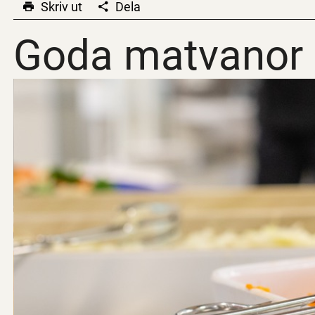
Skriv ut
Dela
Goda matvanor
Goda matvanor