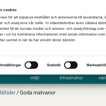
Talande Webb
Kontakta kommune
r cookies
rare för att anpassa innehållet och annonserna till användarna, t
er och analysera vår trafik. Vi vidarebefordrar även sådana ident
 enhet till de sociala medier och annons- och analysföretag som 
 i sin tur kombinera informationen med annan information som
e har samlat in när du har använt deras tjänster.
Inställningar
Statistik
Marknadsfö
 uppleva
Bygga, bo och
Trafik och
Arbe
miljö
infrastruktur
näri
åltider
/
Goda matvanor