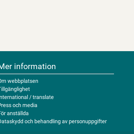
Mer information
Om webbplatsen
Tillgänglighet
International / translate
Press och media
För anställda
Dataskydd och behandling av personuppgifter