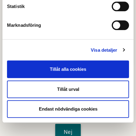
Statistik
Tips för blinda och personer med
synnedsättning
Marknadsföring
Tips för döva och hörselskadade
Visa detaljer
Tips för dig med rörelsehinder
Tillåt alla cookies
Tillåt urval
Senast granskad
14 november 2024
.
Endast nödvändiga cookies
Hjälpte den här informationen dig?
Nej