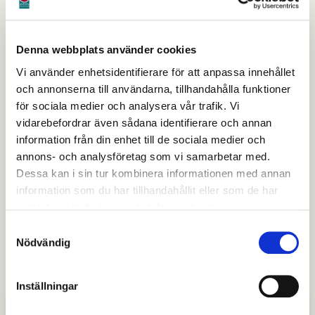
Informera andra om var dina nödsaker finns
Har du behov av medicinsk utrustning är det viktigt
Denna webbplats använder cookies
att den fungerar även vid strömavbrott
Vi använder enhetsidentifierare för att anpassa innehållet
Bär alltid din medicinska bricka, ID eller armband
och annonserna till användarna, tillhandahålla funktioner
Planera för hur du kan lämna din bostad om det
för sociala medier och analysera vår trafik. Vi
behövs. Testa och ta reda på var du har
vidarebefordrar även sådana identifierare och annan
utrymningsvägar. Om du inte vet om detta, fråga
information från din enhet till de sociala medier och
gärna någon som vet
annons- och analysföretag som vi samarbetar med.
Planera för att ta hand om ledarhund under och
Dessa kan i sin tur kombinera informationen med annan
efter en kris
information som du har tillhandahållit eller som de har
Anpassa din krislåda efter dina behov
samlat in när du har använt deras tjänster.
Om man redan innan vet om att någon har en
Samtyckesval
Nödvändig
funktionsnedsättning så underlättar det att kunna
hjälpas åt vid till exempel en utrymning
Inställningar
Tips