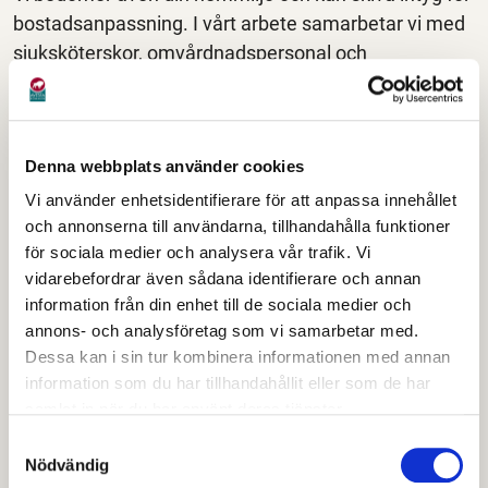
bostadsanpassning. I vårt arbete samarbetar vi med
sjuksköterskor, omvårdnadspersonal och
biståndshandläggare.
Hjälpmedel
Denna webbplats använder cookies
Vi använder enhetsidentifierare för att anpassa innehållet
De flesta hjälpmedel är ett lån från Dalarnas
och annonserna till användarna, tillhandahålla funktioner
hjälpmedelscenter. Hjälpmedlen provas ut av
för sociala medier och analysera vår trafik. Vi
arbetsterapeut eller fysioterapeut/sjukgymnast
vidarebefordrar även sådana identifierare och annan
utifrån dina behov. När du inte längre behöver
information från din enhet till de sociala medier och
hjälpmedlet ska det lämnas tillbaka.
annons- och analysföretag som vi samarbetar med.
Dessa kan i sin tur kombinera informationen med annan
Du betalar en hjälpmedelsavgift på 250 kronor per
information som du har tillhandahållit eller som de har
hjälpmedel. Avgiften ingår i ett gemensamt
samlat in när du har använt deras tjänster.
högkostnadsskydd mellan kommunen och regionen.
Samtyckesval
Det innebär att du som mest betalar 1 450 kronor
Nödvändig