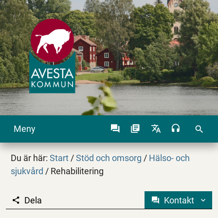
Meny
search
Du är här:
Start
/
Stöd och omsorg
/
Hälso- och
sjukvård
/
Rehabilitering
Dela
Kontakt
Rehabilitering