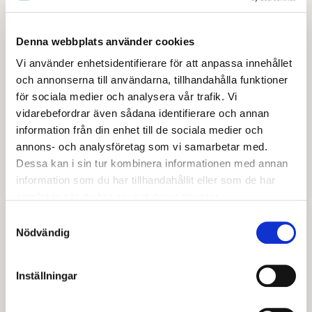
Den som har ansvar för en verksamhet under
normala förhållanden ska ha det också under en
krissituation. Det betyder att det är den vanliga
Denna webbplats använder cookies
sjukvården som har hand om vården även vid en kris,
Vi använder enhetsidentifierare för att anpassa innehållet
att kommunerna sköter skola och äldreomsorg och
och annonserna till användarna, tillhandahålla funktioner
så vidare.
för sociala medier och analysera vår trafik. Vi
vidarebefordrar även sådana identifierare och annan
information från din enhet till de sociala medier och
Likhetsprincipen
annons- och analysföretag som vi samarbetar med.
Dessa kan i sin tur kombinera informationen med annan
Under en kris ska verksamheten fungera på liknande
information som du har tillhandahållit eller som de har
sätt som vid normala förhållanden – så långt det är
samlat in när du har använt deras tjänster.
möjligt. Verksamheten ska också, om det är möjligt,
Samtyckesval
skötas på samma plats som under normala
Nödvändig
förhållanden.
Inställningar
Närhetsprincipen