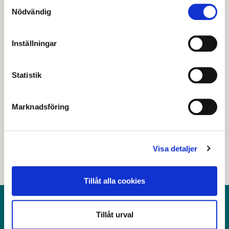
Samtyckesval
Nödvändig
Inställningar
Senast granskad
30 juni 2026
.
Statistik
Hjälpte den här informationen dig?
Marknadsföring
Nej
Visa detaljer
Tillåt alla cookies
Kontakt
Tillåt urval