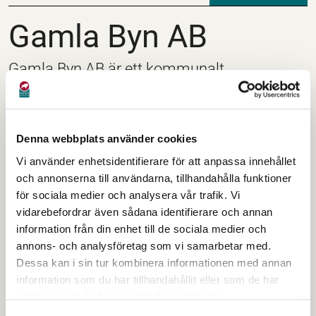
Gamla Byn AB
Gamla Byn AB
Gamla Byn AB är ett kommunalt
bostadsbolag. Bolaget ägs till 100 % av
Avesta kommun.
Denna webbplats använder cookies
Gamla Byn AB bedriver fastighetsförvaltning av
Vi använder enhetsidentifierare för att anpassa innehållet
bostäder och lokaler i Avesta kommun. Den 31
och annonserna till användarna, tillhandahålla funktioner
december 2025 förvaltade bolaget 1085 lägenheter
för sociala medier och analysera vår trafik. Vi
med en sammanlagd yta av cirka 73 400 kvm.
vidarebefordrar även sådana identifierare och annan
Lokalbeståndet uppgår till cirka 128 900 kvm.
information från din enhet till de sociala medier och
annons- och analysföretag som vi samarbetar med.
Dessa kan i sin tur kombinera informationen med annan
Kontaktuppgifter till förtroendevalda
information som du har tillhandahållit eller som de har
samlat in när du har använt deras tjänster.
Kontaktuppgifter till förtroendevalda