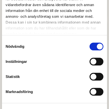
Vinnare i den lokala UF-tävlingen
vidarebefordrar även sådana identifierare och annan
2024
information från din enhet till de sociala medier och
annons- och analysföretag som vi samarbetar med.
Dessa kan i sin tur kombinera informationen med annan
information som du har tillhandahållit eller som de har
samlat in när du har använt deras tjänster.
Samtyckesval
Nödvändig
Inställningar
Statistik
Avestaföretag till nationella
Marknadsföring
mästerskapen i Ung Företagsamhet
(UF)
Läs & Lär UF vann i kategorin Årets vara och är