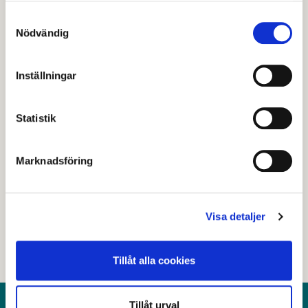
Samtyckesval
Sök namn och kontaktuppgifter
Nödvändig
Inställningar
Senast granskad
09 april 2026
.
Statistik
Hjälpte den här informationen dig?
Marknadsföring
Nej
Visa detaljer
Tillåt alla cookies
Tillåt urval