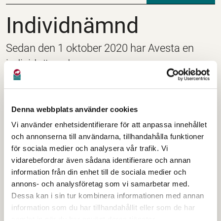
Individnämnd
Individnämnd
Sedan den 1 oktober 2020 har Avesta en
individnämnd.
Individnämnden beslutar i ärenden som avser
myndighetsutövning inom socialtjänst, vård och
Denna webbplats använder cookies
omsorg samt yttrande till andra myndigheter i
Vi använder enhetsidentifierare för att anpassa innehållet
ärenden som rör enskilda. Med myndighetsutövning
och annonserna till användarna, tillhandahålla funktioner
mot enskilda menas att för enskild part besluta om
för sociala medier och analysera vår trafik. Vi
förmån, rättighet, skyldighet eller annat jämförbart
vidarebefordrar även sådana identifierare och annan
förhållande för enskild. Individnämnden har antagit
information från din enhet till de sociala medier och
en delegationsordning för sin verksamhet.
annons- och analysföretag som vi samarbetar med.
Dessa kan i sin tur kombinera informationen med annan
information som du har tillhandahållit eller som de har
Kontaktuppgifter till förtroendevalda
samlat in när du har använt deras tjänster.