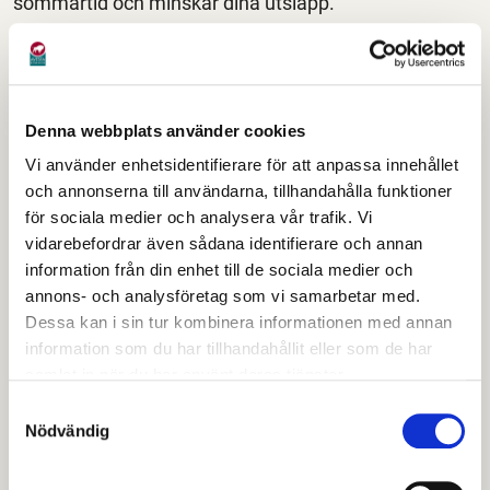
sommartid och minskar dina utsläpp.
Pelletskaminer
En pelletskamin kan stå för upp till 70 procent av
Denna webbplats använder cookies
värmen i ett småhus med direktvärme. Huset bör ha
Vi använder enhetsidentifierare för att anpassa innehållet
en öppen planlösning så att värmen kan spridas på
och annonserna till användarna, tillhandahålla funktioner
ett bra sätt. Det finns vattenmantlade kaminer som
för sociala medier och analysera vår trafik. Vi
både värmer rumsluften och varmvatten. Dessa kan
vidarebefordrar även sådana identifierare och annan
information från din enhet till de sociala medier och
användas i husets vattenburna värmesystem eller
annons- och analysföretag som vi samarbetar med.
som tappvarmvatten.
Dessa kan i sin tur kombinera informationen med annan
information som du har tillhandahållit eller som de har
Ved- och
samlat in när du har använt deras tjänster.
pelletspannor
Samtyckesval
Nödvändig
Om du ska elda med ved på ett miljöriktigt sätt ska du