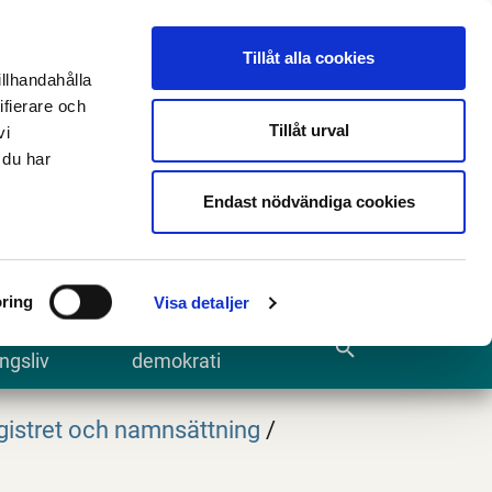
n
E-tjänster och blanketter
Translate
Tillåt alla cookies
illhandahålla
ifierare och
Tillåt urval
vi
 du har
Sök
Endast nödvändiga cookies
ring
Visa detaljer
te och
Kommun och
search
ngsliv
demokrati
gistret och namnsättning
/