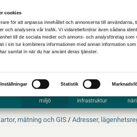
Talande Webb
Kontakta kommune
r cookies
rare för att anpassa innehållet och annonserna till användarna, t
er och analysera vår trafik. Vi vidarebefordrar även sådana ident
 enhet till de sociala medier och annons- och analysföretag som 
 i sin tur kombinera informationen med annan information som
e har samlat in när du har använt deras tjänster.
Inställningar
Statistik
Marknadsfö
 uppleva
Bygga, bo och
Trafik och
Arbe
miljö
infrastruktur
näri
artor, mätning och GIS
/
Adresser, lägenhetsre