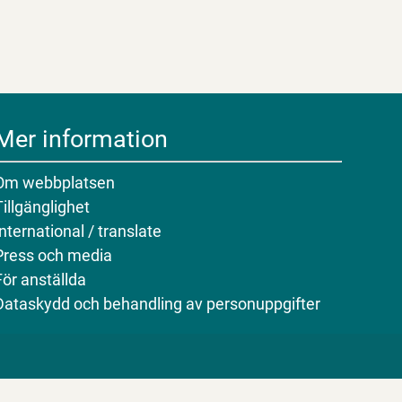
Mer information
Om webbplatsen
Tillgänglighet
International / translate
Press och media
För anställda
Dataskydd och behandling av personuppgifter