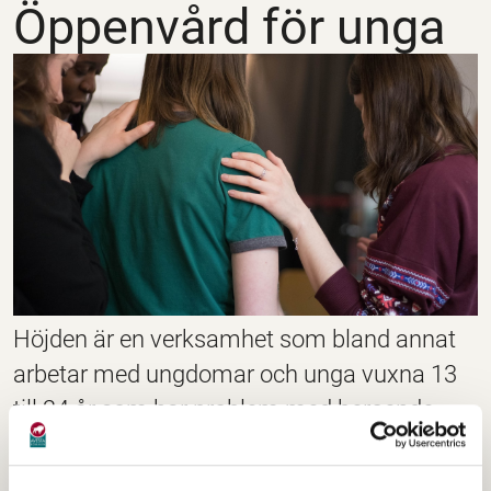
Öppenvård för unga
Höjden är en verksamhet som bland annat
arbetar med ungdomar och unga vuxna 13
till 24 år som har problem med beroende
eller skadligt bruk av alkohol, natkotika eller
spel om pengar.