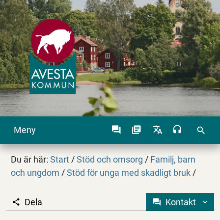
Meny
search
Du är här:
Start
/
Stöd och omsorg
/
Familj, barn
och ungdom
/
Stöd för unga med skadligt bruk
/
Dela
Kontakt
Öppenvård för unga