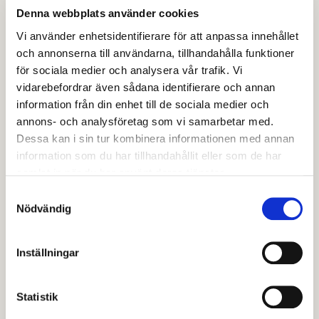
Denna webbplats använder cookies
Höjden ingår i socialtjänstens öppenvård och är en
Vi använder enhetsidentifierare för att anpassa innehållet
verksamhet som arbetar med ungdomar och unga
och annonserna till användarna, tillhandahålla funktioner
vuxna mellan 13-24 år. Ungdomsbehandlarna på
för sociala medier och analysera vår trafik. Vi
Höjden kan ge råd, stöd och vägledning i olika frågor
vidarebefordrar även sådana identifierare och annan
information från din enhet till de sociala medier och
som är ett bekymmer. Det kan till exempel vara
annons- och analysföretag som vi samarbetar med.
funderingar om hur du har det i familjen eller frågor
Dessa kan i sin tur kombinera informationen med annan
kring alkohol, droger eller problem med spelande.
information som du har tillhandahållit eller som de har
Centralt i arbetet är att stärka ungdomens hela
samlat in när du har använt deras tjänster.
situation genom ett strukturerat nätverksarbete.
Samtyckesval
Nödvändig
Även föräldrar erbjuds samtal med oss om de har
funderingar kring sin tonåring.
Inställningar
Höjdens ungdomsbehandlare samverkar med polis,
skola och andra organisationer för att förebygga
Statistik
ohälsa hos ungdomar.