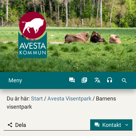
Meny
search
Du är här:
Start
/
Avesta Visentpark
/
Barnens
visentpark
Dela
Kontakt
Barnens visentpark