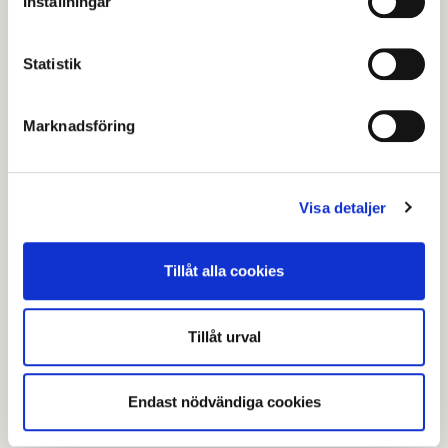
Inställningar
Statistik
Marknadsföring
Visa detaljer
Tillåt alla cookies
Tillåt urval
Senast granskad
22 september 2025
.
Endast nödvändiga cookies