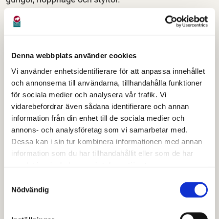
I lekstallet med sina boxar och käppvisenter kan
barnen vara inomhus och leka även vid regnigt väder.
I den lilla lekstugan kan barnen färglägga visenter att
Denna webbplats använder cookies
ta med hem. Eller varför inte laga lite mat och leka
Vi använder enhetsidentifierare för att anpassa innehållet
visentcafé?
och annonserna till användarna, tillhandahålla funktioner
för sociala medier och analysera vår trafik. Vi
Vi hälsar dig och hela din familj varmt välkomna!
vidarebefordrar även sådana identifierare och annan
information från din enhet till de sociala medier och
annons- och analysföretag som vi samarbetar med.
Dessa kan i sin tur kombinera informationen med annan
information som du har tillhandahållit eller som de har
samlat in när du har använt deras tjänster.
Samtyckesval
Nödvändig