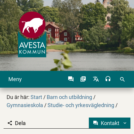
Meny
search
Du är här:
Start
/
Barn och utbildning
/
Gymnasieskola
/
Studie- och yrkesvägledning
/
Dela
Kontakt
Sökande till gymnasi