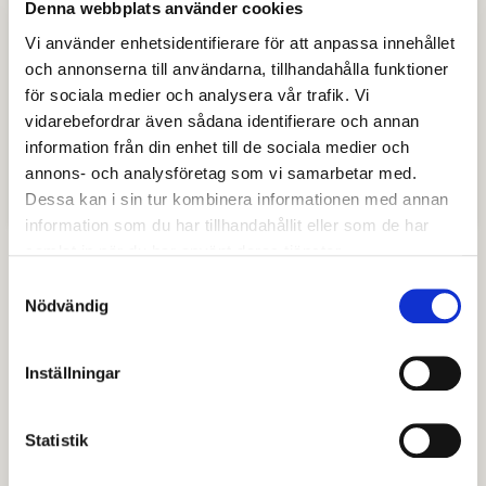
Denna webbplats använder cookies
Psykologi nivå 1 & 2 100p
Vi använder enhetsidentifierare för att anpassa innehållet
och annonserna till användarna, tillhandahålla funktioner
Tävlingsidrott Bollspel, nivå 1, 100p
för sociala medier och analysera vår trafik. Vi
vidarebefordrar även sådana identifierare och annan
Tävlingsidrott Padel, nivå 1, 100p
information från din enhet till de sociala medier och
annons- och analysföretag som vi samarbetar med.
Ungdomskunskap, nivå 1, 100p
Dessa kan i sin tur kombinera informationen med annan
information som du har tillhandahållit eller som de har
samlat in när du har använt deras tjänster.
Samtyckesval
Nödvändig
Särskilda antagningsunderlag
för sökande till nationellt
Inställningar
program på Karlfeldtgymnasiet
Ansökan till nationellt
Statistik
gymnasieprogram inom dispens i