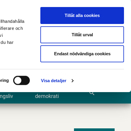
n
E-tjänster och blanketter
Translate
Tillåt alla cookies
illhandahålla
ifierare och
Tillåt urval
vi
 du har
Sök
Endast nödvändiga cookies
ring
Visa detaljer
te och
Kommun och
search
ngsliv
demokrati