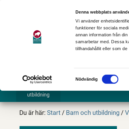
Denna webbplats använde
Vi använder enhetsidentifie
funktioner för sociala medi
annan information från din
samarbetar med. Dessa kan
tillhandahållit eller som d
Samtyckesval
Nödvändig
Barn och
Stöd och omsorg
Göra och
utbildning
Du är här:
Start
/
Barn och utbildning
/
V