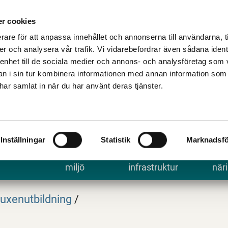
Talande Webb
Kontakta kommune
r cookies
rare för att anpassa innehållet och annonserna till användarna, t
er och analysera vår trafik. Vi vidarebefordrar även sådana ident
 enhet till de sociala medier och annons- och analysföretag som 
 i sin tur kombinera informationen med annan information som
e har samlat in när du har använt deras tjänster.
Inställningar
Statistik
Marknadsfö
 uppleva
Bygga, bo och
Trafik och
Arbe
miljö
infrastruktur
näri
uxenutbildning
/