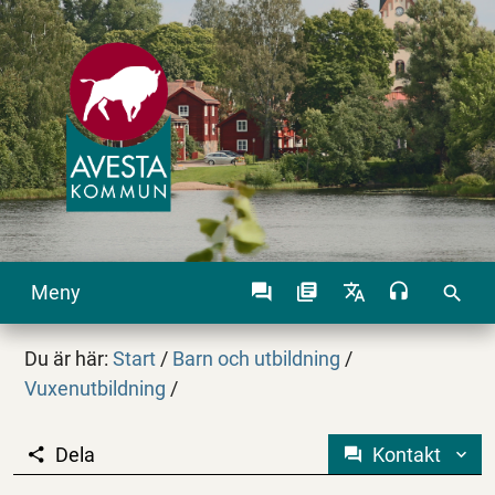
Meny
search
Du är här:
Start
/
Barn och utbildning
/
Vuxenutbildning
/
Dela
Kontakt
Synpunkter och överk