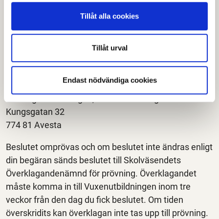
Tillåt alla cookies
Om antagningsbesked
Är du missnöjd med ditt antagningsbesked kan du
Tillåt urval
överklaga. Överklagandet ska vara skriftligt
och skickas eller lämnas till:
Endast nödvändiga cookies
Bildningsförvaltningen, Vuxenutbildningen
Kungsgatan 32
774 81 Avesta
Beslutet omprövas och om beslutet inte ändras enligt
din begäran sänds beslutet till Skolväsendets
Överklagandenämnd för prövning. Överklagandet
måste komma in till Vuxenutbildningen inom tre
veckor från den dag du fick beslutet. Om tiden
överskridits kan överklagan inte tas upp till prövning.