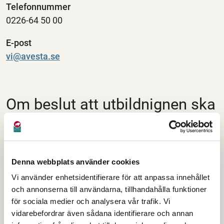
Telefonnummer
0226-64 50 00
E-post
vi@avesta.se
Om beslut att utbildnignen ska
upphöra (för elev som saknar
förutsättningar att tillgodogöra
sig utbildningen enligt
Denna webbplats använder cookies
skollagen (2010:800) 20 kap. 9
Vi använder enhetsidentifierare för att anpassa innehållet
§)
och annonserna till användarna, tillhandahålla funktioner
för sociala medier och analysera vår trafik. Vi
Beslut kan överklagas hos
Skolväsendets
vidarebefordrar även sådana identifierare och annan
överklagandenämnd
. Skrivelsen ska dock skickas