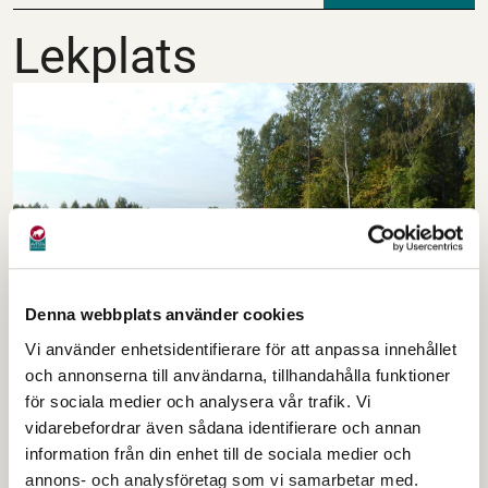
Lekplats
Lekplats
Denna webbplats använder cookies
Vi använder enhetsidentifierare för att anpassa innehållet
På badhussidan finns en stor kulle byggd för lek och
och annonserna till användarna, tillhandahålla funktioner
för sociala medier och analysera vår trafik. Vi
pulkaåkning och en lekplats.
vidarebefordrar även sådana identifierare och annan
information från din enhet till de sociala medier och
annons- och analysföretag som vi samarbetar med.