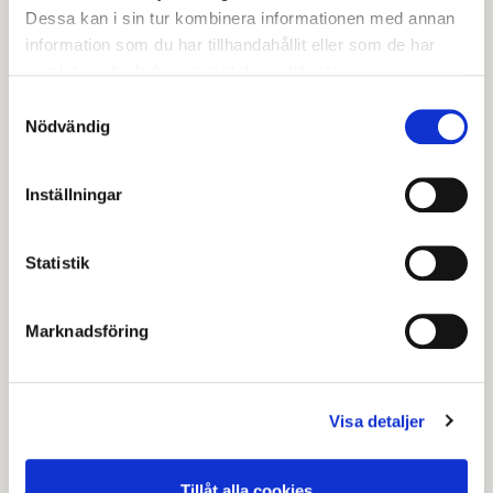
Dessa kan i sin tur kombinera informationen med annan
information som du har tillhandahållit eller som de har
samlat in när du har använt deras tjänster.
Samtyckesval
Nödvändig
Inställningar
Lekplatsen i Sportparken
Statistik
Senast granskad
27 december 2022
.
Marknadsföring
Hjälpte den här informationen dig?
Visa detaljer
Nej
Tillåt alla cookies