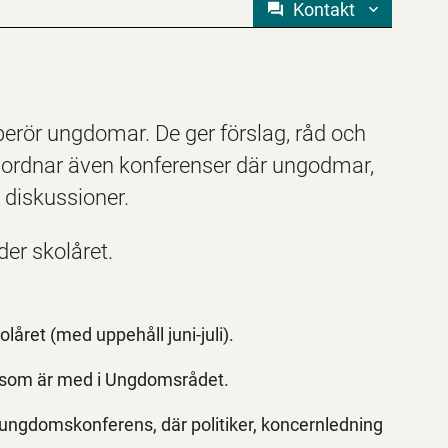
Kontakt
erör ungdomar. De ger förslag, råd och
anordnar även konferenser där ungodmar,
h diskussioner.
er skolåret.
ret (med uppehåll juni-juli).
na som är med i Ungdomsrådet.
ungdomskonferens, där politiker, koncernledning