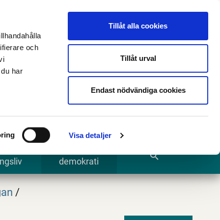
n
E-tjänster och blanketter
Translate
Tillåt alla cookies
illhandahålla
ifierare och
Tillåt urval
vi
 du har
Sök
Endast nödvändiga cookies
ring
Visa detaljer
te och
Kommun och
search
ngsliv
demokrati
gan
/