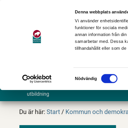
Denna webbplats använde
Vi använder enhetsidentifie
funktioner för sociala medi
annan information från din
samarbetar med. Dessa kan
tillhandahållit eller som d
Samtyckesval
Nödvändig
Barn och
Stöd och omsorg
Göra och
utbildning
Du är här:
Start
/
Kommun och demokra