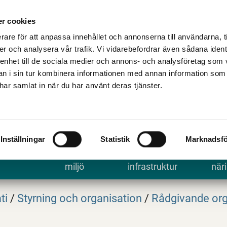
Talande Webb
Kontakta kommune
r cookies
rare för att anpassa innehållet och annonserna till användarna, t
er och analysera vår trafik. Vi vidarebefordrar även sådana ident
 enhet till de sociala medier och annons- och analysföretag som 
 i sin tur kombinera informationen med annan information som
e har samlat in när du har använt deras tjänster.
Inställningar
Statistik
Marknadsfö
 uppleva
Bygga, bo och
Trafik och
Arbe
miljö
infrastruktur
näri
ti
/
Styrning och organisation
/
Rådgivande or