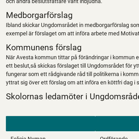
och andra beslutsfattare varit inbjudna.
Medborgarförslag
Ibland skickar Ungdomsrådet in medborgarförslag som
exempel är förslaget om att införa arbete med Motiva
Kommunens förslag
När Avesta kommun tittar på förändringar i kommun el
ett beslut,så skickas förslaget till Ungdomsrådet för 
fungerar som ett rådgivande råd till politikerna i k
yttrat sig över ett förslag om att införa en köttfri dag 
Skolornas ledamöter i Ungdomsråde
Felicia Nyman,
Ordförande