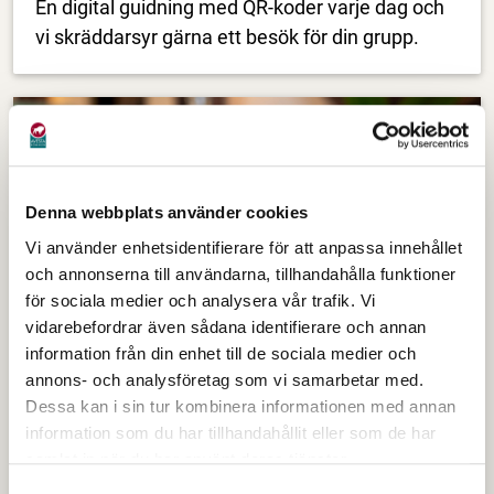
En digital guidning med QR-koder varje dag och
vi skräddarsyr gärna ett besök för din grupp.
Denna webbplats använder cookies
Vi använder enhetsidentifierare för att anpassa innehållet
och annonserna till användarna, tillhandahålla funktioner
för sociala medier och analysera vår trafik. Vi
vidarebefordrar även sådana identifierare och annan
information från din enhet till de sociala medier och
annons- och analysföretag som vi samarbetar med.
Ladugårdsfiket
Dessa kan i sin tur kombinera informationen med annan
I vårt mysiga ladugårdsfik kan du njuta av en
information som du har tillhandahållit eller som de har
god fikastund eller lättare lunch. Vid fint väder är
samlat in när du har använt deras tjänster.
du välkommen att äta i vår lummiga trädgård.
Samtyckesval