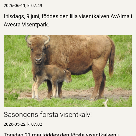
2026-06-11, kl 07.49
I tisdags, 9 juni, föddes den lilla visentkalven AvAlma i
Avesta Visentpark.
Säsongens första visentkalv!
2026-05-22, kl 07.02
Torsdag 21 maj föddes den första visentkalven i