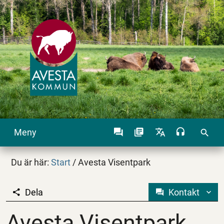
Meny
search
Du är här:
Start
/
Avesta Visentpark
Dela
Kontakt
Avesta Visentpark
Avesta Visentpark