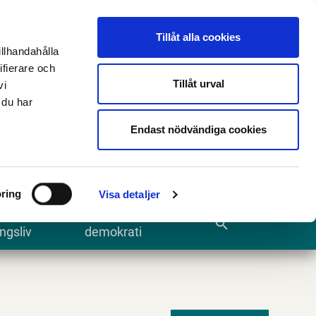
n
E-tjänster och blanketter
Translate
Tillåt alla cookies
illhandahålla
ifierare och
Tillåt urval
vi
 du har
Sök
Endast nödvändiga cookies
ring
Visa detaljer
te och
Kommun och
search
ngsliv
demokrati