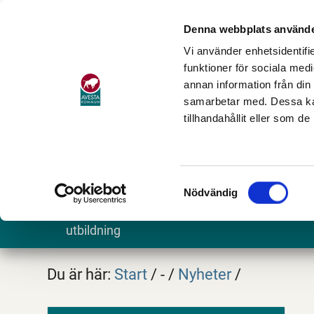
Denna webbplats använde
Vi använder enhetsidentifie
funktioner för sociala medi
annan information från din
samarbetar med. Dessa kan
tillhandahållit eller som d
Samtyckesval
Nödvändig
Barn och
Stöd och omsorg
Göra och
utbildning
Du är här:
Start
/
-
/
Nyheter
/