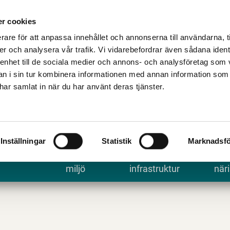
Talande Webb
Kontakta kommune
r cookies
rare för att anpassa innehållet och annonserna till användarna, t
er och analysera vår trafik. Vi vidarebefordrar även sådana ident
 enhet till de sociala medier och annons- och analysföretag som 
 i sin tur kombinera informationen med annan information som
e har samlat in när du har använt deras tjänster.
Inställningar
Statistik
Marknadsfö
 uppleva
Bygga, bo och
Trafik och
Arbe
miljö
infrastruktur
näri