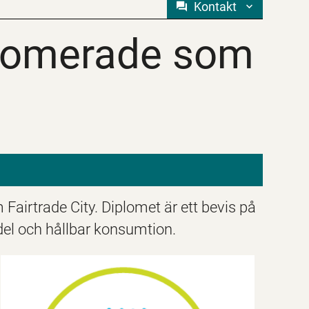
Kontakt
lomerade som Fai
plomerade som
airtrade City. Diplomet är ett bevis på
del och hållbar konsumtion.