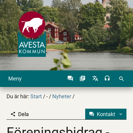
Meny
search
Du är här:
Start
/
-
/
Nyheter
/
Dela
Kontakt
Föreningsbidrag - inf
Föreningsbidrag -