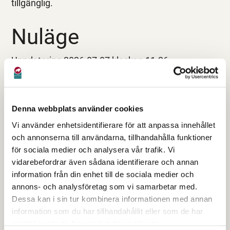
tillgänglig.
Nuläge
Uppdatering 2026-07-07 klockan 11.26
Efter phishingattacken har Verket.se tillfälligt varit
nedstängd för att möjliggöra arbete med
Denna webbplats använder cookies
webbplatsen. Det primära hotet, som syftade till
att lura besökare att lämna ut känsliga uppgifter,
Vi använder enhetsidentifierare för att anpassa innehållet
och annonserna till användarna, tillhandahålla funktioner
bedöms nu vara åtgärdat.
för sociala medier och analysera vår trafik. Vi
I samband med arbetet har även viss främmande
vidarebefordrar även sådana identifierare och annan
information från din enhet till de sociala medier och
kod upptäckts och håller på att rensas bort. Enligt
annons- och analysföretag som vi samarbetar med.
IT-specialistens bedömning är denna kod inte
Dessa kan i sin tur kombinera informationen med annan
skadlig.
information som du har tillhandahållit eller som de har
samlat in när du har använt deras tjänster.
Webbplatsen är nu åter i drift.