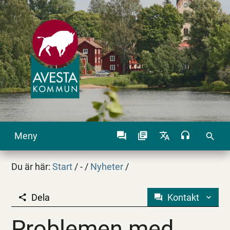
Meny
search
Du är här:
Start
/
-
/
Nyheter
/
Dela
Kontakt
Problemen med nätfis
Problemen med